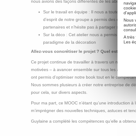
nous avions des façons différentes de les aborder et d
naviga
cookie
Sur le travail en équipe : Il nous a toutes enric
d'appl
d’esprit de notre groupe a permis des échanges
Nous v
autori
partenaires et n’hésite pas à partager ses idées.
consul
Sur la déco : Cet atelier nous a permis de nous 
A très 
Les é
paradigme de la décoration
Allez-vous concrétiser le projet ? Quel est votre pl
Ce projet continue de travailler à travers un nouveau 
motivées – à avancer ensemble sur tous les aspects 
ont permis d’optimiser notre book tout en le complétan
Nous sommes plusieurs à créer notre entreprise de déco
pour cela, sur divers aspects.
Pour ma part, ce MOOC n’étant qu’une introduction à l
m’imprégner des nouvelles techniques, astuces et ten
Guylaine a complété les compétences qu’elle a obte