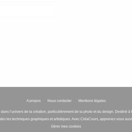
A propos
Nous contacter
Mentions légales
dans l’univers de la création, particulièrement de la photo et du design. Destiné à 
outes les techniques graphiques et artistiques. Avec CréaCours, apprenez-vous aussi 
Gérer mes cookies