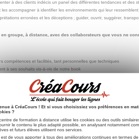
nter à des clients indécis un panel des différentes tendances et des st
et les accompagner à identifier les environnements qui leur ressemblent 
prétations erronées et les déceptions ; guider, ouvrir, suggérer, transpor
 en groupe, à distance, avec des collaborateurs que vous ne con
rs compétences et facilités, tant personnelles que techniques
nt à ses souhaits vis-à-vis de notre book
 par mail au pilote de projet (moi), des travaux effectués pour : tri, age
ype
enue à CréaCours ! Et si vous choisissiez vos préférences en mat
okies ?
orté ? Quelles prises de conscience sur le travail en équipe ? Ou s
centre de formation à distance utilise les cookies ou des outils similair
ournir le contenu le plus adapté possible, en analysant notamment co
èves et futurs élèves utilisent nos services.
s posions les mêmes questions, avions les mêmes problématiques, mai
 est de vous apporter à tous des améliorations continues en termes de