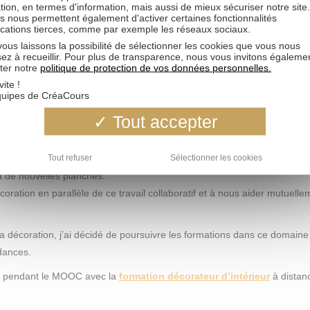
e les résoudre : quel enrichissement !
tion, en termes d'information, mais aussi de mieux sécuriser notre site
s nous permettent également d'activer certaines fonctionnalités
hies des spécificités, compétences et visions des autres membres. L’ouv
ications tierces, comme par exemple les réseaux sociaux.
 sans jugement ni concurrence, dans lesquels chacune ose interroger 
ous laissons la possibilité de sélectionner les cookies que vous nous
sez à recueillir. Pour plus de transparence, nous vous invitons égaleme
ter notre
politique de protection de vos données personnelles.
ouvrir à des créations plus artistiques ou à d’autres plus pragmatiques,
vite !
quipes de CréaCours
an pour la suite ?
Tout accepter
groupe FB secret, par lequel nous continuons – en petit comité de parti
Tout refuser
Sélectionner les cookies
de la décoration ; les remarques des équipes pédagogiques de CréaCo
t de nouvelles planches.
ration en parallèle de ce travail collaboratif et à nous aider mutuelle
a décoration, j’ai décidé de poursuivre les formations dans ce domaine
dances.
nu pendant le MOOC avec la
formation décorateur d’intérieur
à distan