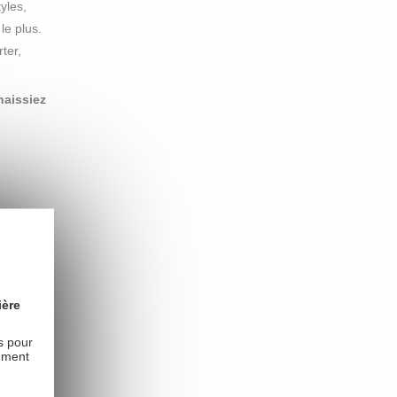
yles,
le plus.
ter,
naissiez
ncement,
ière
ur le
es pour
mment
s que