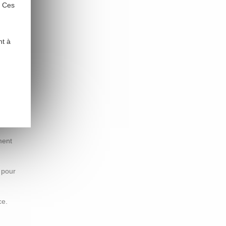
. Ces
erture
ses
nt à
 pour un
cipantes
urs nous
ment
 pour
ce.