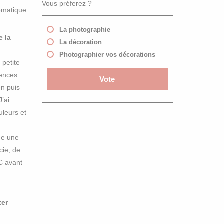
Vous préferez ?
lématique
La photographie
e la
La décoration
Photographier vos décorations
 petite
iences
n puis
’ai
uleurs et
me une
cie, de
C avant
ter