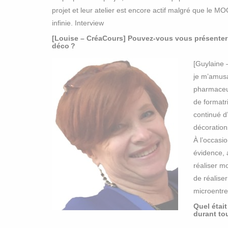
projet et leur atelier est encore actif malgré que le 
infinie. Interview
[Louise – CréaCours] Pouvez-vous vous présenter
déco ?
[Guylaine 
je m’amusa
pharmaceu
de formatr
continué d
décorations
À l’occasi
évidence, 
réaliser m
de réalise
microentre
Quel était
durant to