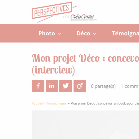
Photo
Déco
Témoigna
Mon projet Déco : concevo
(interview)
Viadeo
Twitter
0
partage(s)
Facebook
1 comme
LinkedIn
Accueil
»
Témoignages
»
Mon projet Déco : concevoir un book pour clie