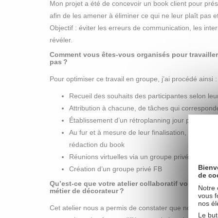
Mon projet a été de concevoir un book client pour prése
afin de les amener à éliminer ce qui ne leur plaît pas 
Objectif : éviter les erreurs de communication, les inter
révéler.
Comment vous êtes-vous organisés pour travailler
pas ?
Pour optimiser ce travail en groupe, j’ai procédé ainsi :
Recueil des souhaits des participantes selon leu
Attribution à chacune, de tâches qui corresponde
Établissement d’un rétroplanning jour par jour
Au fur et à mesure de leur finalisation, transfert
rédaction du book
Réunions virtuelles via un groupe privé sous sk
Bienv
Création d’un groupe privé FB
de co
Qu’est-ce que votre atelier collaboratif vous a app
Notre 
métier de décorateur ?
vous f
nos él
Cet atelier nous a permis de constater que nous nou
Le but