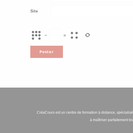
Site
−
=
CréaCours est un centre de formation à distance, spécialisé 
à maîtriser parfaitement t