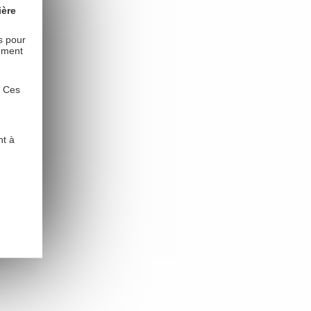
ière
es pour
mment
. Ces
nt à