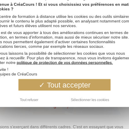
enue à CréaCours ! Et si vous choisissiez vos préférences en mat
okies ?
centre de formation à distance utilise les cookies ou des outils similair
ournir le contenu le plus adapté possible, en analysant notamment co
èves et futurs élèves utilisent nos services.
 est de vous apporter à tous des améliorations continues en termes de
tion, en termes d'information, mais aussi de mieux sécuriser notre site
s nous permettent également d'activer certaines fonctionnalités
ications tierces, comme par exemple les réseaux sociaux.
ous laissons la possibilité de sélectionner les cookies que vous nous
sez à recueillir. Pour plus de transparence, nous vous invitons égaleme
ter notre
politique de protection de vos données personnelles.
vite !
quipes de CréaCours
Tout accepter
Déco
Tendance
,
Tout refuser
Sélectionner les cookies
 le métier de designer/décorateur
ons s’exerçant dans différents cadres. C’est en essayant que vous