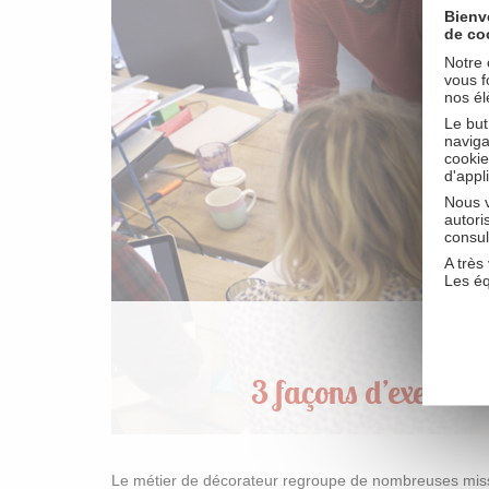
Bienv
de co
Notre 
vous f
nos él
Le but
naviga
cookie
d'appl
Nous v
autori
consul
A très 
Les é
3 façons d’exercer
Le métier de décorateur regroupe de nombreuses missi