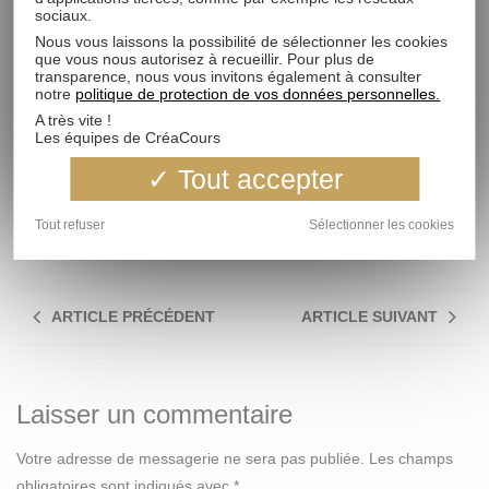
Site :
http://www.photo-montier.org/
sociaux.
Nous vous laissons la possibilité de sélectionner les cookies
que vous nous autorisez à recueillir. Pour plus de
Les lecteurs sympas partagent nos articles. Et
transparence, nous vous invitons également à consulter
notre
politique de protection de vos données personnelles.
vous ?
A très vite !
Les équipes de CréaCours
Tout accepter
Facebook
LinkedIn
Twitter
Viadeo
Tout refuser
Sélectionner les cookies
ARTICLE PRÉCÉDENT
ARTICLE SUIVANT
Laisser un commentaire
Votre adresse de messagerie ne sera pas publiée.
Les champs
obligatoires sont indiqués avec
*