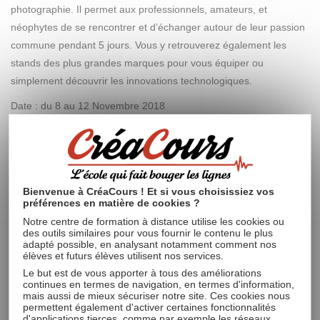
photographie. Il permet aux professionnels, amateurs, et
néophytes de se rencontrer et d’échanger autour de leur passion
commune pendant 5 jours. Vous y retrouverez également les
stands des plus grandes marques pour vous équiper ou
simplement découvrir les innovations technologiques.
Date : du 8 au 12 Novembre 2018
Lieu : Paris
Site :
https://www.lesalondelaphoto.com/
Festival International de la Photo
Animalière et de Nature
Bienvenue à CréaCours ! Et si vous choisissiez vos
préférences en matière de cookies ?
Ce festival de photographie animalière, qui se veut éco-
Notre centre de formation à distance utilise les cookies ou
des outils similaires pour vous fournir le contenu le plus
responsable, se déroule dans la commune de Montier-en-Der,
adapté possible, en analysant notamment comment nos
une ancienne commune de Haute-Marne. C’est le plus grand
élèves et futurs élèves utilisent nos services.
festival européen consacré à la photographie animalière.
Le but est de vous apporter à tous des améliorations
continues en termes de navigation, en termes d'information,
Date : du 15 au 18 Novembre 2018
mais aussi de mieux sécuriser notre site. Ces cookies nous
permettent également d'activer certaines fonctionnalités
Lieu : Montier-en-Der
d'applications tierces, comme par exemple les réseaux