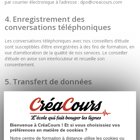
par courrier électronique à l’adresse : dpo@creacours.com
4. Enregistrement des
conversations téléphoniques
Les conversations téléphoniques avec nos conseillers d’étude
sont susceptibles d’être enregistrées à des fins de formation, en
vue d’amélioration de la qualité de nos services. Le conseiller
d’étude en avise son interlocuteur et recueille son
consentement.
5. Transfert de données
Vos données ne sont pas transférées ou conservées hors de
l’Union européenne.
6. Sécurité de vos données
Bienvenue à CréaCours ! Et si vous choisissiez vos
préférences en matière de cookies ?
Vos données sont traitées de façon à garantir leur sécurité.
Notre centre de formation à distance utilise les cookies ou