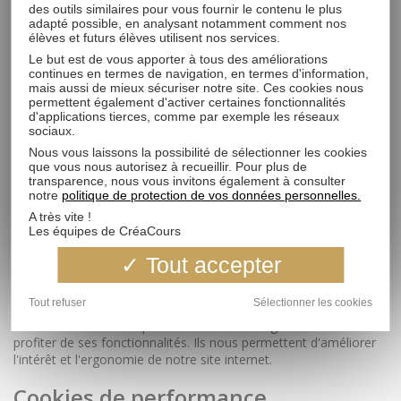
CréaCours met en œuvre les mesures organisationnelles et
des outils similaires pour vous fournir le contenu le plus
techniques afin d’éviter toute fuite ou vol de données et s’assure
adapté possible, en analysant notamment comment nos
que ses sous-traitants mettent en œuvre les mesures de
élèves et futurs élèves utilisent nos services.
protection des données collectées. Les personnes qui ont accès
Le but est de vous apporter à tous des améliorations
à ces données sont tenues à une obligation stricte de sécurité.
continues en termes de navigation, en termes d'information,
mais aussi de mieux sécuriser notre site. Ces cookies nous
permettent également d'activer certaines fonctionnalités
7. "COOKIES"
d'applications tierces, comme par exemple les réseaux
sociaux.
Nous vous laissons la possibilité de sélectionner les cookies
que vous nous autorisez à recueillir. Pour plus de
QUEL TYPE DE COOKIES UTILISONS-
transparence, nous vous invitons également à consulter
notre
politique de protection de vos données personnelles.
NOUS ?
A très vite !
Les équipes de CréaCours
Les cookies strictement
Tout accepter
nécessaires
Tout refuser
Sélectionner les cookies
Ces cookies sont indispensables afin de naviguer sur le site et
profiter de ses fonctionnalités. Ils nous permettent d'améliorer
l'intérêt et l'ergonomie de notre site internet.
Cookies de performance